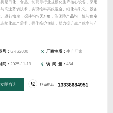
乳化机是日化、食品、制药等行业规模化生产核心设备，采用
局与高速剪切技术，实现物料高效混合、细化与乳化。设备
大、运行稳定，搅拌均匀无si角，能保障产品均一性与稳定
配连续化生产需求，操作维护便捷，助力提升生产效率与产
。
型号：
GRS2000
厂商性质：
生产厂家
时间：
2025-11-13
访 问 量：
434
13338684951
立即咨询
联系电话：