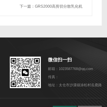
下一篇：
GRS2000高剪切分散乳化机
微信扫一扫
邮箱：1023587768@qq.com
传真：
地址：太仓市沙溪镇涂松村岳鹿路