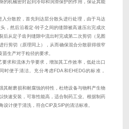
身的机械密封起到冷却和润滑保护的作用，保证其能
进入分散腔，首先到达层分散头进行处理，由于马达
头，然后沿着定-转子之间的缝隙被高速压出完成次
裂后从定子齿列缝隙中流出时完成第二次剪切（见图
次进行剪切（原理同上），从而确保混合分散获得很窄
疫苗生产对于粒径的要求。
工艺要求和流体力学要求，增加其工作效率，低处出口
时便于清洁。充分考虑FDA和EHEDG的标准，
增强其耐磨损和耐腐蚀的特性，杜绝设备与物料产生物
以快速安装，可靠性能高，适合制药工业。根据制药
角设计便于清洗，符合CIP及SIP的清洁标准。