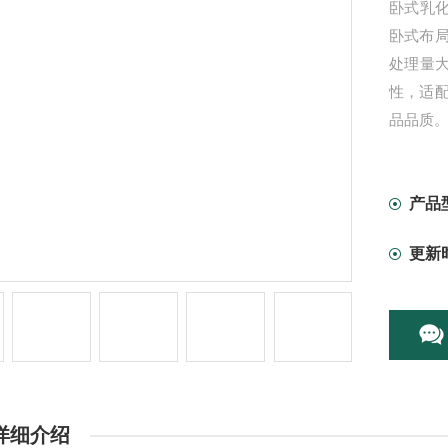
​卧式
卧式布
处理量
性，适
品品质
产品
更新
详细介绍