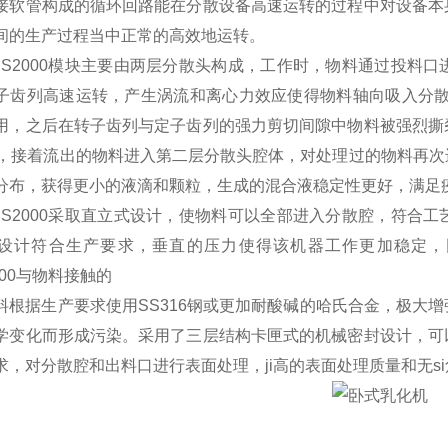
接软管构成的循环回路能在分散设备高速运转的过程中对设备本
间的生产过程当中正常的高效地运转。
S2000
模块主要由两层分散头构成，工作时，物料通过投料口
子齿列高速运转，产生涡流和离心力效应使得物料轴向吸入分散
用，之后在转子齿列与定子齿列的强力剪切间隙中物料被强烈撕
），接着流出的物料进入第二层分散头腔体，对处理过的物料再
分布，获得更小的液滴和颗粒，生成的混合液稳定性更好，满足
RS2000采取直立式设计，使物料可以全部进入分散腔，符合
设计符合生产要求，垂直的压力使得该机器工作更加稳定，同
000与物料接触的
料根据生产要求使用SS316钢或更加耐酸碱的哈氏合金，极大
学变化而形成污染。采用了三层结构卡匣式的机械密封设计，可
求，对分散腔和出料口进行表面处理，ji高的表面处理质量和无si