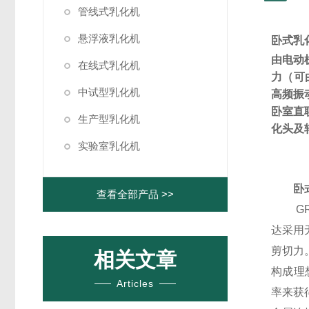
管线式乳化机
悬浮液乳化机
卧式乳
由电动
在线式乳化机
力（可
中试型乳化机
高频振
卧室直
生产型乳化机
化头及
实验室乳化机
卧
查看全部产品 >>
G
达采用
剪切力
相关文章
构成理
Articles
率来获