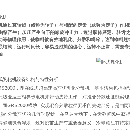
化机
机通过直转齿（或称为转子）与相配的定齿（或称为定子）作相
由泵产生）加压产生向下的螺旋冲击力，透过胶体磨定、转齿之
动等物理作用，使物料被有效地乳化、分散和粉碎，达到物料超
联结构，运行时间长，容易造成轴的偏心，运转不正常，需要专
轴。
式乳化机
设备结构与特性分析
RS2000，即在线式超高速高剪切乳化分散机，基本结构包括驱动
无级变速三相异步电机来带动皮带工作，对混合分散速度能实现更
。而GRS2000模块--实现混合分散粒径要求的关键部分，是
想的分散剪切的几何学形状，在马达带动下，在齿列间隙中获得的
得超细微悬浮液，这对疫苗生产有重要要意义。冷却罐注有特定