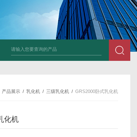
LNG-1200真空钨丝炉
LNHZ-1200碳包覆回转炉
LNHZ-12
/
产品展示
/
乳化机
/
三级乳化机
/
GRS2000​卧式乳化机
式乳化机