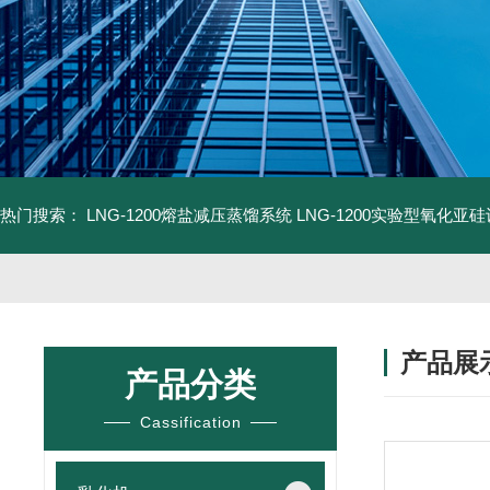
热门搜索：
LNG-1200熔盐减压蒸馏系统
LNG-1200实验型氧化亚
产品展
产品分类
Cassification