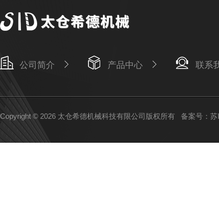
公司简介
产品中心
联系
Copyright © 2026 太仓希德机械科技有限公司版权所有
备案号：苏IC