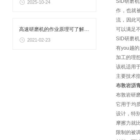
SID研
2025-10-24
作，也就
流，因此可
可以满足
高速研磨机的作业原理可了解一下
SID研
2021-02-23
有you越
加工的理
该机适用
主要技术指
布敦岩沥
布敦岩研
它用于均
设计，特
摩擦力就
限制的被