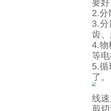
要好
2.
分
3.
分
齿、
4.
物
等电
5.
循
了。
线速
剪切