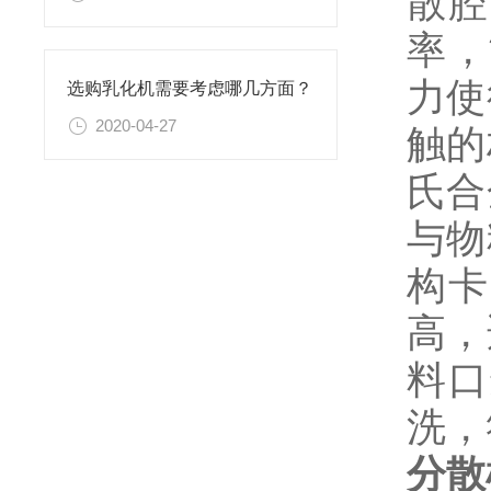
散腔
率，
力使
选购乳化机需要考虑哪几方面？
2020-04-27
触的
氏合
与物
构卡
高，
料口
洗，
分散