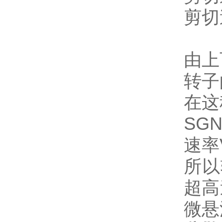
剪切速
g 
由上
转子
在这
SGN
速率V
所以
超高
微悬