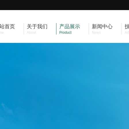
站首页
关于我们
产品展示
新闻中心
me
About
Product
News
Art