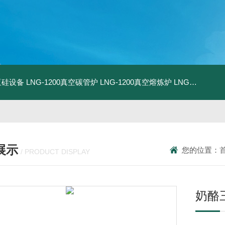
化亚硅设备
LNG-1200真空碳管炉
LNG-1200真空熔炼炉
LNG-1200真空热压炉
展示
您的位置：
/ PRODUCT DISPLAY
奶酪