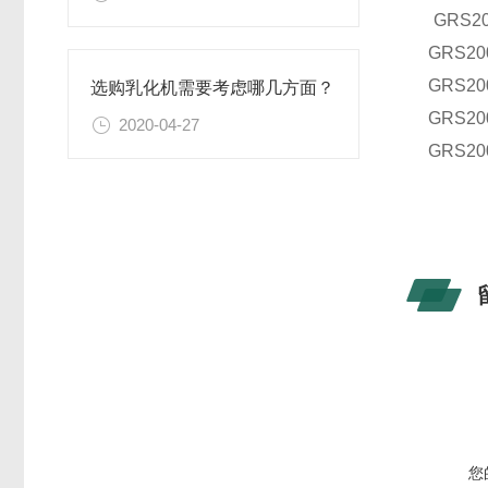
GRS20
GRS20
GRS20
选购乳化机需要考虑哪几方面？
GRS20
2020-04-27
GRS20
您