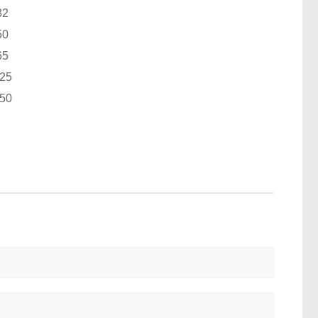
32
50
65
25
50