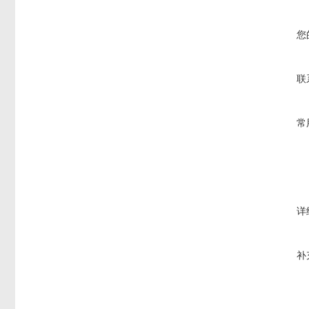
您
联
常
详
补