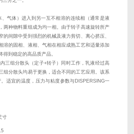
的三分之一。
体、气体）进入到另一互不相溶的连续相（通常是液
，两种物料重组成为均一相。由于转子高速旋转所产
窄的间隙中受到强烈的机械及液力剪切、离心挤压、
相溶的固相、液相、气相在相应成熟工艺和适量添加
终得到稳定的高品质产品。
内三组分散头（定子+转子）同时工作，乳液经过高
三组分散头均易于更换，适合不同的工艺应用。该系
适宜的温度，压力与粘度参数与DISPERSING一
尺寸
15