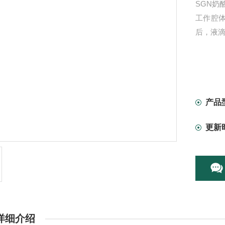
SGN
工作腔
后，液
产品
更新
详细介绍