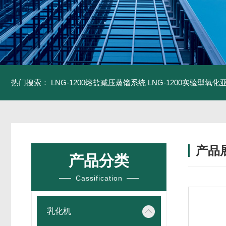
热门搜索：
LNG-1200熔盐减压蒸馏系统
LNG-1200实验型氧
产品
产品分类
Cassification
乳化机