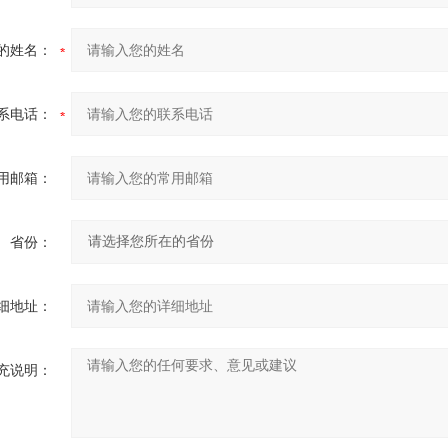
的姓名：
系电话：
用邮箱：
省份：
细地址：
充说明：