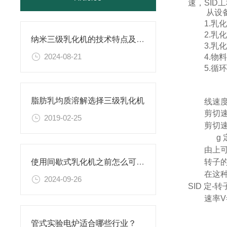
速，SID
从设
1.
2.
纳米三级乳化机的技术特点及应用介绍
3.
2024-08-21
4.
5.
脂肪乳均质溶解选择三级乳化机
线速
剪切
2019-02-25
剪切速率
g 定-转
由上
转子
使用间歇式乳化机之前怎么可以不了解这些！
在这
2024-09-26
SID 定-转
速率V=
管式实验电炉适合哪些行业？