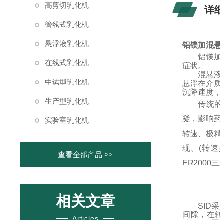
高剪切乳化机
详
管线式乳化机
悬浮液乳化机
铝镁加混
铝镁
在线式乳化机
症状。
混悬
中试型乳化机
悬浮在介
沉降速度
生产型乳化机
传统
凝，影响
实验室乳化机
转速、极
现。
(
转速
查看全部产品 >>
ER2000
三
相关文章
SID
间隙，在
Articles