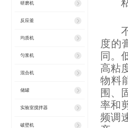
粘度
研磨机
反应釜
不同
均质机
度的
同。
匀浆机
高粘
混合机
物料
围、
储罐
率和
实验室搅拌器
频调
破壁机